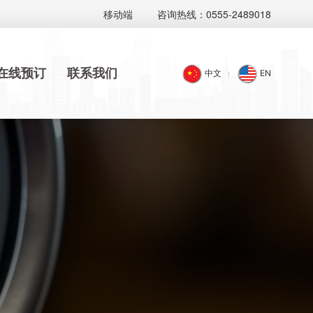
移动端
咨询热线：0555-2489018
在线预订
联系我们
中文
EN