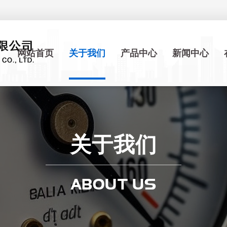
网站首页
关于我们
产品中心
新闻中心
关于我们
ABOUT US