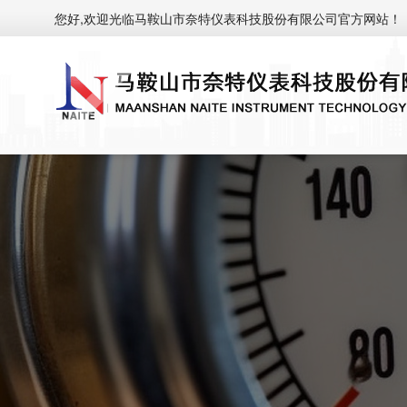
您好,欢迎光临马鞍山市奈特仪表科技股份有限公司官方网站！