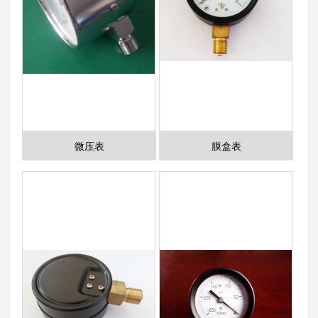
微压表
膜盒表