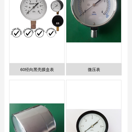
60经向黑壳膜盒表
微压表